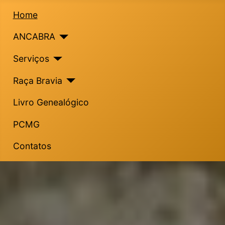
Home
ANCABRA
Serviços
Raça Bravia
Livro Genealógico
PCMG
Contatos